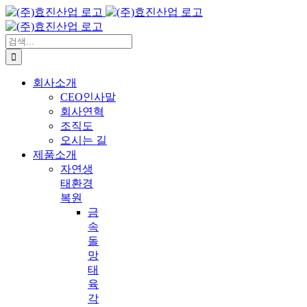
콘
텐
츠
검
로
색:
건
회사소개
너
CEO인사말
뛰
회사연혁
기
조직도
오시는 길
제품소개
자연생
태환경
복원
금
속
돌
망
태
육
각