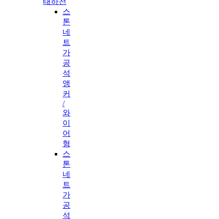
태하천
스
톤
네
트
가
공
석
앵
커
/
와
이
어
형
스
톤
네
트
가
공
석