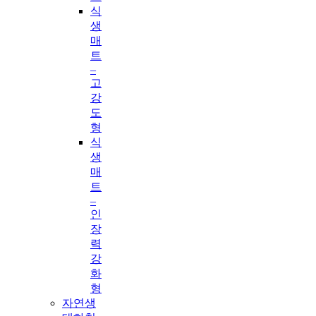
식
생
매
트
–
고
강
도
형
식
생
매
트
–
인
장
력
강
화
형
자연생