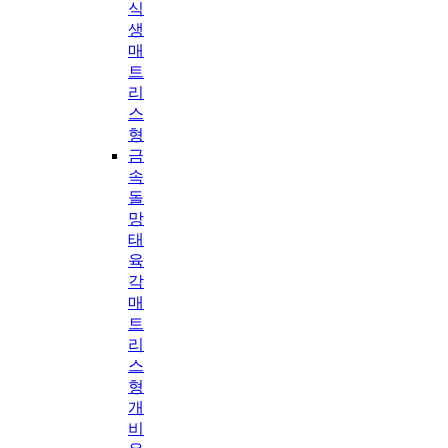
식
생
매
트
리
스
형
금
속
돌
망
태
육
각
매
트
리
스
형
개
비