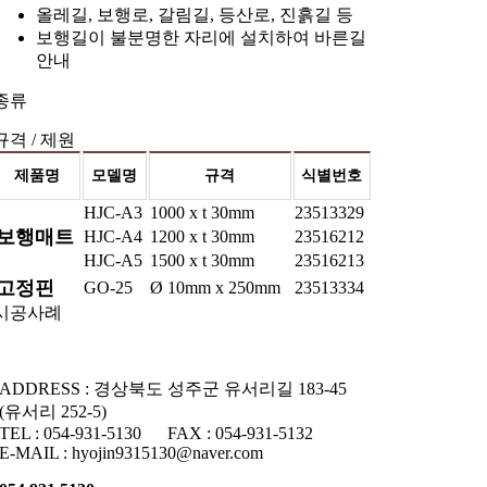
올레길, 보행로, 갈림길, 등산로, 진흙길 등
보행길이 불분명한 자리에 설치하여 바른길
안내
종류
규격 / 제원
제품명
모델명
규격
식별번호
HJC-A3
1000 x t 30mm
23513329
보행매트
HJC-A4
1200 x t 30mm
23516212
HJC-A5
1500 x t 30mm
23516213
고정핀
GO-25
Ø 10mm x 250mm
23513334
시공사례
ADDRESS : 경상북도 성주군 유서리길 183-45
(유서리 252-5)
TEL : 054-931-5130 FAX : 054-931-5132
E-MAIL : hyojin9315130@naver.com