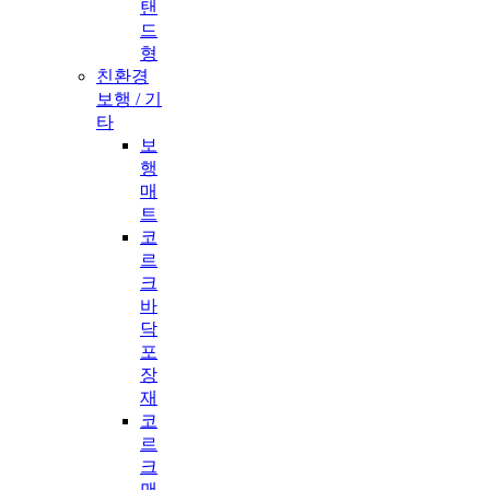
탠
드
형
친환경
보행 / 기
타
보
행
매
트
코
르
크
바
닥
포
장
재
코
르
크
맨