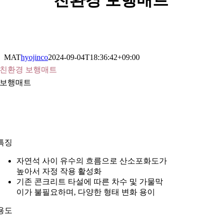
친환경 보행매트
다음세대의 미래를 생각하는 (주)효진산업의 친환경보행 제품입니다
MAT
hyojinco
2024-09-04T18:36:42+09:00
친환경 보행매트
보행매트
특징
자연석 사이 유수의 흐름으로 산소포화도가
높아서 자정 작용 활성화
기존 콘크리트 타설에 따른 차수 및 가물막
이가 불필요하며, 다양한 형태 변화 용이
용도