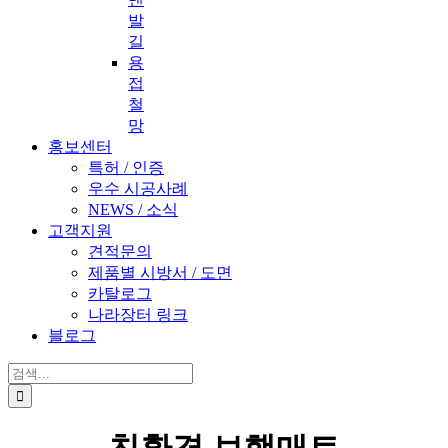
발
길
용
접
철
망
홍보센터
특허 / 인증
우수 시공사례
NEWS / 소식
고객지원
견적문의
제품별 시방서 / 도면
카탈로그
나라장터 링크
블로그
검
색: