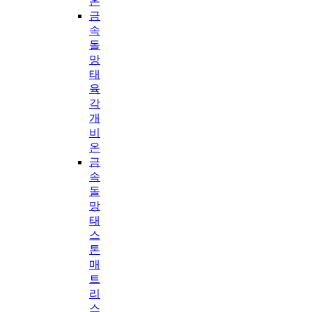
온
금
속
돌
망
태
육
각
개
비
온
금
속
돌
망
태
스
톤
매
트
리
스