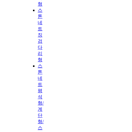
형
스
톤
네
트
징
검
다
리
형
스
톤
네
트
평
석
형/
계
단
형/
스