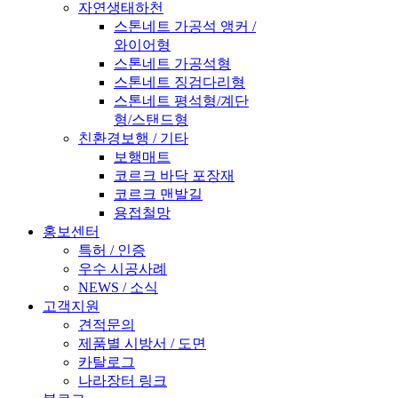
자연생태하천
스톤네트 가공석 앵커 /
와이어형
스톤네트 가공석형
스톤네트 징검다리형
스톤네트 평석형/계단
형/스탠드형
친환경보행 / 기타
보행매트
코르크 바닥 포장재
코르크 맨발길
용접철망
홍보센터
특허 / 인증
우수 시공사례
NEWS / 소식
고객지원
견적문의
제품별 시방서 / 도면
카탈로그
나라장터 링크