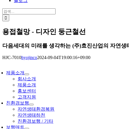
블로그
검
색:
용접철망 - 디자인 둥근철선
다음세대의 미래를 생각하는 (주)효진산업의 자연
HJC-7010
hyojinco
2024-09-04T19:00:16+09:00
oggle
avigation
제품소개
회사소개
제품소개
홍보센터
고객지원
친환경보행
자연생태환경복원
자연생태하천
친환경보행 / 기타
보행매트