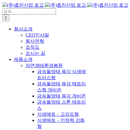
콘
텐
검
츠
색:
로
회사소개
건
CEO인사말
너
회사연혁
뛰
조직도
기
오시는 길
제품소개
자연생태환경복원
금속돌망태 육각 식생매
트리스형
금속돌망태 육각 매트리
스형 개비온
금속돌망태 육각 개비온
금속돌망태 스톤 매트리
스
식생매트 – 고강도형
식생매트 – 인장력 강화
형