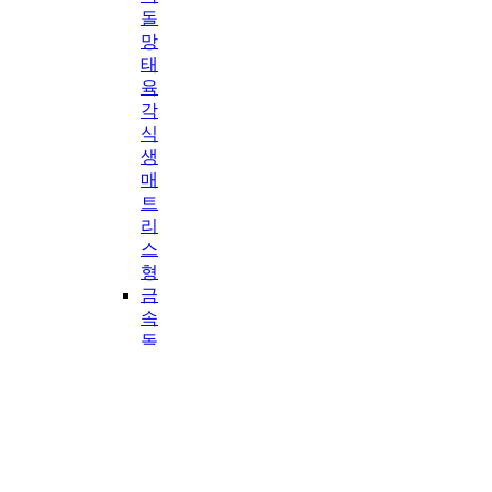
돌
망
태
육
각
식
생
매
트
리
스
형
금
속
돌
망
태
육
각
매
트