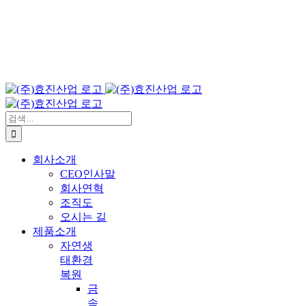
검
색:
회사소개
CEO인사말
회사연혁
조직도
오시는 길
제품소개
자연생
태환경
복원
금
속